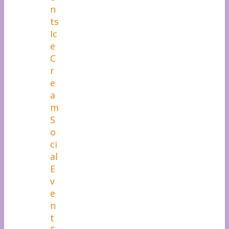
n
ts
Ic
e
C
r
e
a
m
S
o
ci
al
E
v
e
n
t